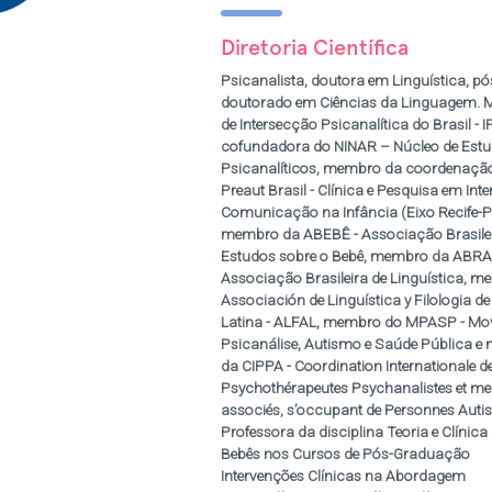
inho
Diretoria Científica
Psicanalista, doutora em Linguística, pó
doutorado em Ciências da Linguagem.
tervenções clínicas
de Intersecção Psicanalítica do Brasil - I
 Orientadora
cofundadora do NINAR – Núcleo de Est
ssociada a ABOP -
Psicanalíticos, membro da coordenaçã
entação
Preaut Brasil - Clínica e Pesquisa em Int
toria do NINAR –
Comunicação na Infância (Eixo Recife-P
icos, Membro de
membro da ABEBÊ - Associação Brasilei
 do Brasil,
Estudos sobre o Bebê, membro da ABRA
l – Clínica e
Associação Brasileira de Linguística, 
municação na
Associación de Linguística y Filologia d
Docente nos cursos
Latina - ALFAL, membro do MPASP - Mo
 Psicanalítica com
Psicanálise, Autismo e Saúde Pública 
tismo e outras
da CIPPA - Coordination Internationale d
 e Adolescência na
Psychothérapeutes Psychanalistes et m
e - FAFIRE e do
associés, s’occupant de Personnes Autis
ções Interventivas
Professora da disciplina Teoria e Clínic
uldade de Ciências
Bebês nos Cursos de Pós-Graduação
Intervenções Clínicas na Abordagem