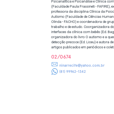
Psicanalítica e Psicanálise e Clínica co
(Faculdade Paula Frassineti - FAFIRE), ex
professora da disciplina Clínica da Psic
com
Autismo (Faculdade de Ciências Human
Olinda - FACHO) e coordenadora de gru
trabalho e de estudo. Coorganizadora do 
interfaces da clínica com bebês (Ed. Ba
organizadora do livro O autismo e a que
detecção precoce (Ed. Liceu) e autora de
artigos publicados em periódicos e cole
02/0674
ninarrecife@yahoo.com.br
(81) 99962-1342